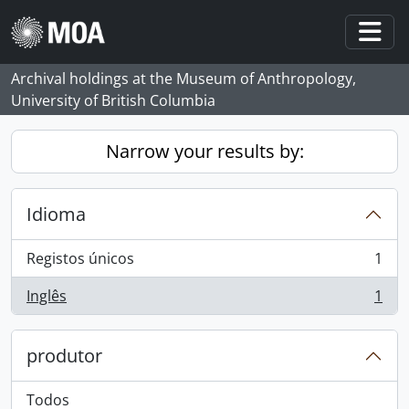
Skip to main content
Togg
Archival holdings at the Museum of Anthropology,
University of British Columbia
Narrow your results by:
Idioma
Registos únicos
1
, 1 resultados
Inglês
1
, 1 resultados
produtor
Todos