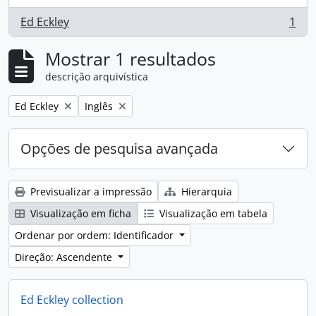
Ed Eckley
1
, 1 resultados
Mostrar 1 resultados
descrição arquivística
Remove filter:
Remove filter:
Ed Eckley
Inglês
Opções de pesquisa avançada
Previsualizar a impressão
Hierarquia
Visualização em ficha
Visualização em tabela
Ordenar por ordem: Identificador
Direção: Ascendente
Ed Eckley collection