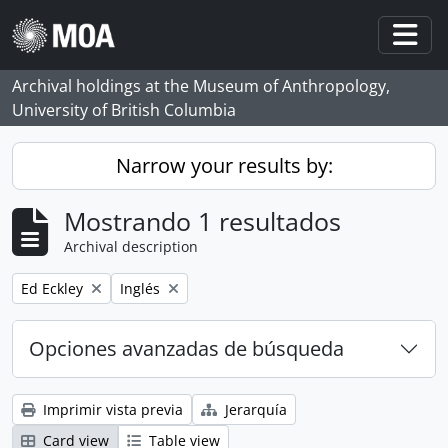
Skip to main content
Togg
Archival holdings at the Museum of Anthropology,
University of British Columbia
Narrow your results by:
Mostrando 1 resultados
Archival description
Remove filter:
Remove filter:
Ed Eckley
Inglés
Opciones avanzadas de búsqueda
Imprimir vista previa
Jerarquía
Card view
Table view