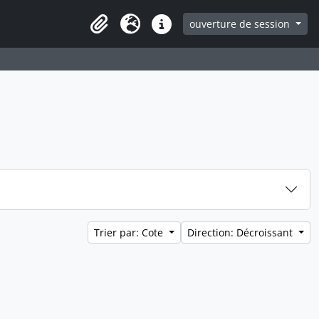
ouverture de session
Clipboard
Langue
Liens rapides
Trier par: Cote
Direction: Décroissant