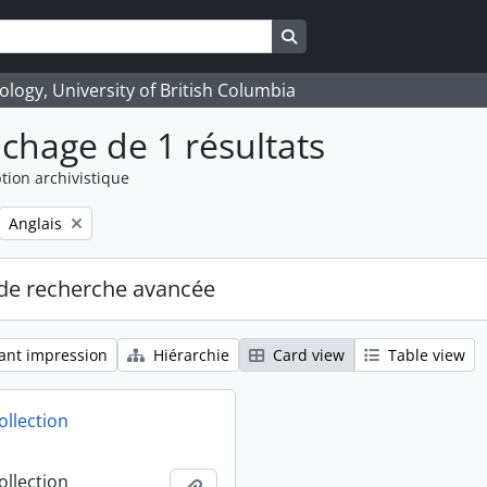
Search in browse page
logy, University of British Columbia
ichage de 1 résultats
tion archivistique
Remove filter:
Anglais
de recherche avancée
ant impression
Hiérarchie
Card view
Table view
ollection
ollection