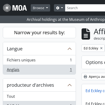
Skip to main content
Rechercher
Search options
Browse
Archival holdings at the Museum of Anthropo
Aff
Narrow your results by:
descrip
Langue
Remove filter:
Ed Eckley
Fichiers uniques
1
Options 
, 1 résultats
Anglais
1
, 1 résultats
Aperçu av
producteur d'archives
Ed Eckley c
Tout
Ed Eckley c