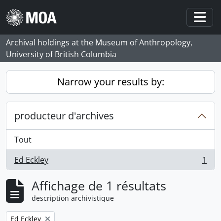
Skip to main content
Togg
Archival holdings at the Museum of Anthropology,
University of British Columbia
Narrow your results by:
producteur d'archives
Tout
Ed Eckley
1
, 1 résultats
Affichage de 1 résultats
description archivistique
Remove filter:
Ed Eckley