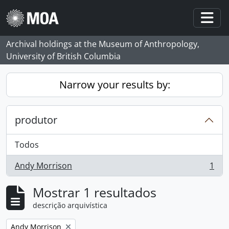
Skip to main content
Togg
Archival holdings at the Museum of Anthropology,
University of British Columbia
Narrow your results by:
produtor
Todos
Andy Morrison
1
, 1 resultados
Mostrar 1 resultados
descrição arquivística
Remove filter:
Andy Morrison