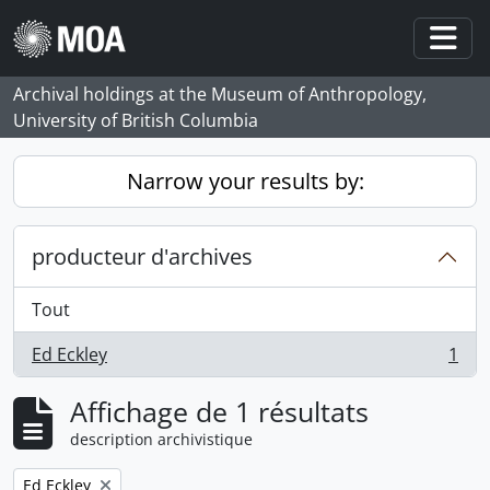
Skip to main content
Togg
Archival holdings at the Museum of Anthropology,
University of British Columbia
Narrow your results by:
producteur d'archives
Tout
Ed Eckley
1
, 1 résultats
Affichage de 1 résultats
description archivistique
Remove filter:
Ed Eckley