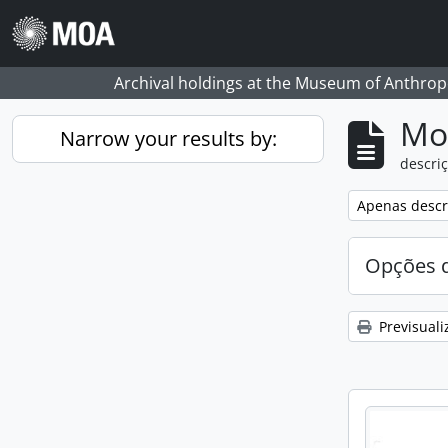
Skip to main content
Archival holdings at the Museum of Anthropo
Mos
Narrow your results by:
descriç
Remove filter:
Apenas descri
Opções d
Previsuali