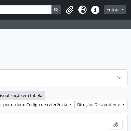
Search in browse page
entrar
Clipboard
Idioma
Ligações rápidas
isualização em tabela
r por ordem: Código de referência
Direção: Descendente
Adici