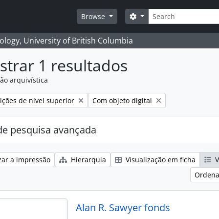
Pesquisar
Search options
Browse
logy, University of British Columbia
trar 1 resultados
ão arquivística
Remove filter:
ções de nível superior
Com objeto digital
e pesquisa avançada
zar a impressão
Hierarquia
Visualização em ficha
V
Ordena
Alan R. Sawyer fonds