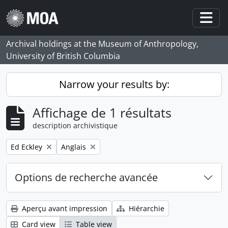
Skip to main content
Togg
Archival holdings at the Museum of Anthropology,
University of British Columbia
Narrow your results by:
Affichage de 1 résultats
description archivistique
Remove filter:
Remove filter:
Ed Eckley
Anglais
Options de recherche avancée
Aperçu avant impression
Hiérarchie
Card view
Table view