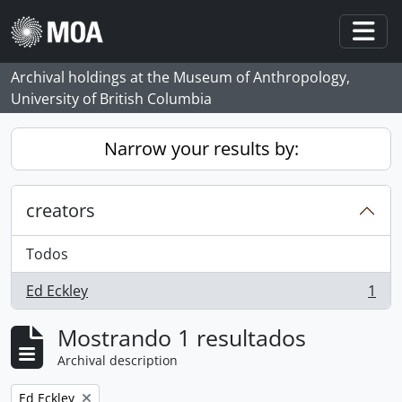
Skip to main content
Togg
Archival holdings at the Museum of Anthropology,
University of British Columbia
Narrow your results by:
creators
Todos
Ed Eckley
1
, 1 resultados
Mostrando 1 resultados
Archival description
Remove filter:
Ed Eckley