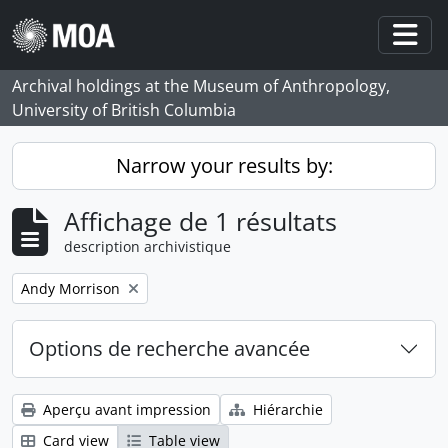
Skip to main content
Togg
Archival holdings at the Museum of Anthropology,
University of British Columbia
Narrow your results by:
Affichage de 1 résultats
description archivistique
Remove filter:
Andy Morrison
Options de recherche avancée
Aperçu avant impression
Hiérarchie
Card view
Table view