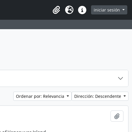
iniciar sesión
Clipboard
Idioma
Enlaces rápidos
Ordenar por: Relevancia
Dirección: Descendente
Añadi