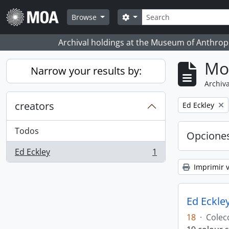
Skip to main content
Búsqueda
Search options
Browse
Archival holdings at the Museum of Anthropo
Mo
Narrow your results by:
Archiva
creators
Remove filter:
Ed Eckley
Todos
Opcione
Ed Eckley
1
, 1 resultados
Imprimir v
Ed Eckley
18
·
Colec