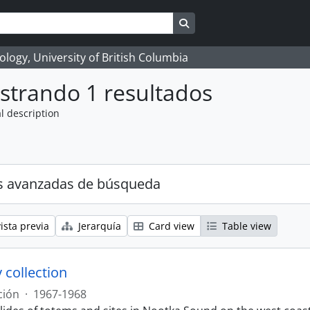
Search in browse page
logy, University of British Columbia
strando 1 resultados
l description
s avanzadas de búsqueda
ista previa
Jerarquía
Card view
Table view
 collection
ción
·
1967-1968