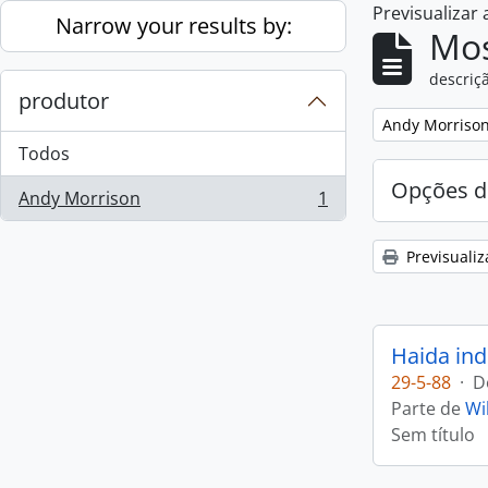
Previsualizar
Skip to main content
Narrow your results by:
Mos
descriçã
produtor
Remove filter:
Andy Morriso
Todos
Opções d
Andy Morrison
1
, 1 resultados
Previsualiz
Haida ind
29-5-88
·
D
Parte de
Wi
Sem título