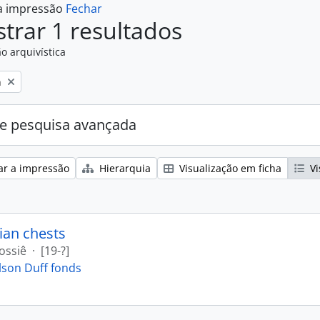
 a impressão
Fechar
trar 1 resultados
o arquivística
n
e pesquisa avançada
ar a impressão
Hierarquia
Visualização em ficha
Vi
ian chests
ossiê
·
[19-?]
lson Duff fonds