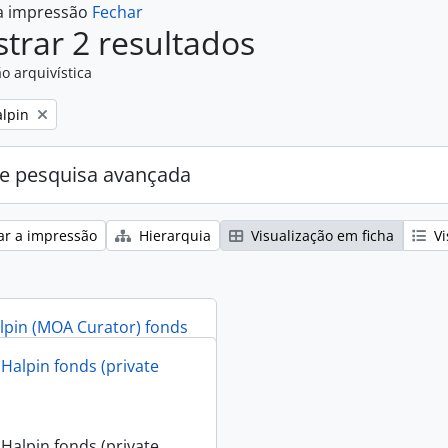
 a impressão
Fechar
trar 2 resultados
o arquivística
alpin
e pesquisa avançada
ar a impressão
Hierarquia
Visualização em ficha
Vi
lpin (MOA Curator) fonds
 Halpin fonds (private
lpin (MOA Curator) fonds
 Halpin fonds (private