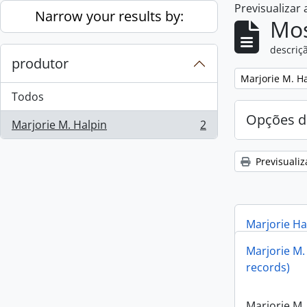
Previsualizar
Skip to main content
Narrow your results by:
Mos
descriçã
produtor
Remove filter:
Marjorie M. H
Todos
Opções d
Marjorie M. Halpin
2
, 2 resultados
Previsualiz
Marjorie Ha
Marjorie M.
Marjorie Ha
records)
Marjorie M.