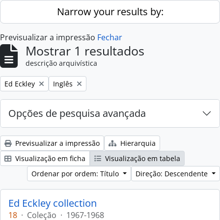
Skip to main content
Narrow your results by:
Previsualizar a impressão
Fechar
Mostrar 1 resultados
descrição arquivística
Remove filter:
Remove filter:
Ed Eckley
Inglês
Opções de pesquisa avançada
Previsualizar a impressão
Hierarquia
Visualização em ficha
Visualização em tabela
Ordenar por ordem: Título
Direção: Descendente
Ed Eckley collection
18
·
Coleção
·
1967-1968