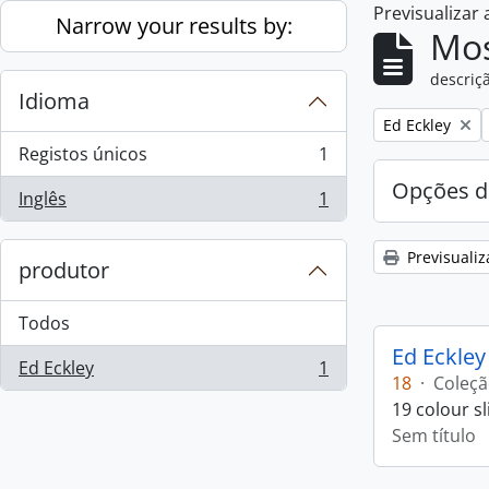
Previsualizar
Skip to main content
Narrow your results by:
Mos
descriçã
Idioma
Remove filter:
Ed Eckley
Registos únicos
1
, 1 resultados
Opções d
Inglês
1
, 1 resultados
Previsualiz
produtor
Todos
Ed Eckley
Ed Eckley
1
, 1 resultados
18
·
Coleç
19 colour s
Sem título