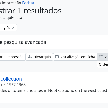
 a impressão
Fechar
trar 1 resultados
o arquivística
Remove filter:
Inglês
e pesquisa avançada
ar a impressão
Hierarquia
Visualização em ficha
Vi
Orden
 collection
ão
·
1967-1968
lides of totems and sites in Nootka Sound on the west coast