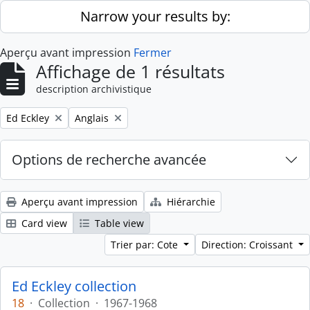
Skip to main content
Narrow your results by:
Aperçu avant impression
Fermer
Affichage de 1 résultats
description archivistique
Remove filter:
Remove filter:
Ed Eckley
Anglais
Options de recherche avancée
Aperçu avant impression
Hiérarchie
Card view
Table view
Trier par: Cote
Direction: Croissant
Ed Eckley collection
18
·
Collection
·
1967-1968