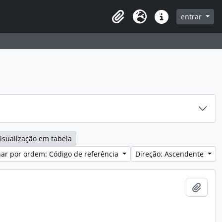
entrar
Clipboard
Idioma
Ligações rápidas
isualização em tabela
ar por ordem: Código de referência
Direção: Ascendente
Adici