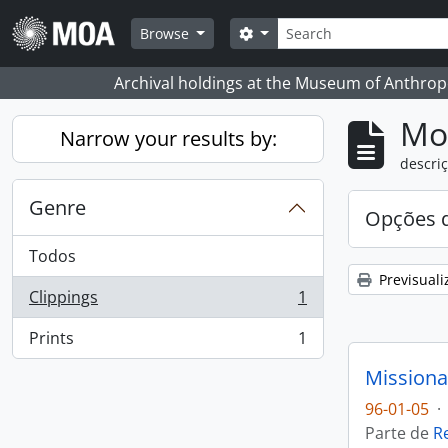
Skip to main content
Pesquisar
Search options
Browse
Archival holdings at the Museum of Anthropo
Mos
Narrow your results by:
descriç
Genre
Opções d
Todos
Previsuali
Clippings
1
, 1 resultados
Prints
1
, 1 resultados
Missiona
96-01-05
·
Parte de
R