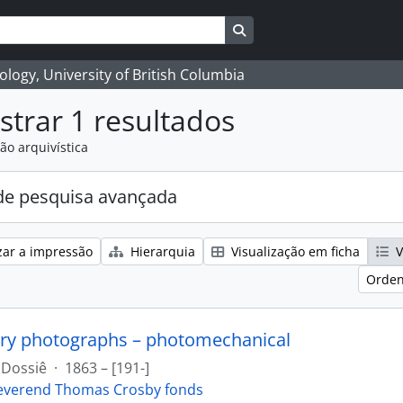
Search in browse page
logy, University of British Columbia
trar 1 resultados
ão arquivística
e pesquisa avançada
zar a impressão
Hierarquia
Visualização em ficha
V
Orden
ry photographs – photomechanical
Dossiê
·
1863 – [191-]
everend Thomas Crosby fonds