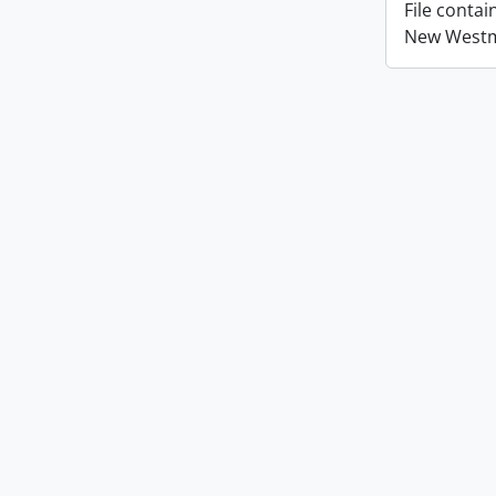
File conta
New Westmi