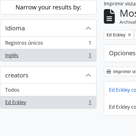
Imprimir vist
Skip to main content
Narrow your results by:
Mos
Archival
Idioma
Remove filter:
Ed Eckley
Registros únicos
1
, 1 resultados
Opciones
Inglés
1
, 1 resultados
Imprimir vi
creators
Todos
Ed Eckley co
Ed Eckley
1
, 1 resultados
Ed Eckley co