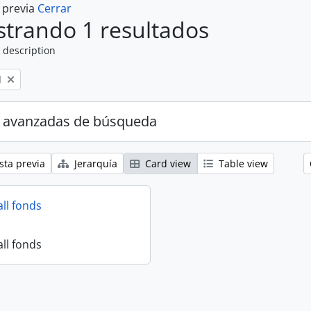
a previa
Cerrar
trando 1 resultados
 description
l
 avanzadas de búsqueda
sta previa
Jerarquía
Card view
Table view
all fonds
all fonds