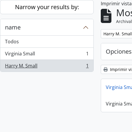
Imprimir vist
Skip to main content
Narrow your results by:
Mos
Archival
name
Remove filter:
Harry M. Smal
Todos
Opciones
Virginia Small
1
, 1 resultados
Harry M. Small
1
, 1 resultados
Imprimir vi
Virginia Sm
Virginia Sm