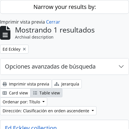
Skip to main content
Narrow your results by:
Imprimir vista previa
Cerrar
Mostrando 1 resultados
Archival description
Remove filter:
Ed Eckley
Opciones avanzadas de búsqueda
Imprimir vista previa
Jerarquía
Card view
Table view
Ordenar por: Título
Dirección: Clasificación en orden ascendente
Ed Eckley collection