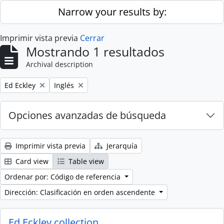
Skip to main content
Narrow your results by:
Imprimir vista previa
Cerrar
Mostrando 1 resultados
Archival description
Remove filter:
Remove filter:
Ed Eckley
Inglés
Opciones avanzadas de búsqueda
Imprimir vista previa
Jerarquía
Card view
Table view
Ordenar por: Código de referencia
Dirección: Clasificación en orden ascendente
Ed Eckley collection