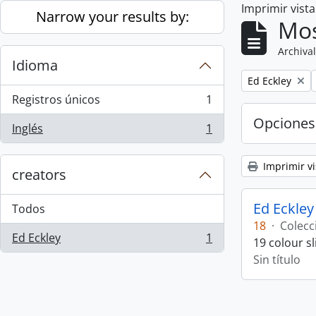
Imprimir vist
Skip to main content
Narrow your results by:
Mos
Archival
Idioma
Remove filter:
Ed Eckley
Registros únicos
1
, 1 resultados
Opciones
Inglés
1
, 1 resultados
Imprimir vi
creators
Ed Eckley
Todos
18
·
Colecc
Ed Eckley
1
19 colour s
, 1 resultados
Sin título