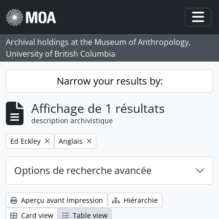
Skip to main content
Togg
Archival holdings at the Museum of Anthropology,
University of British Columbia
Narrow your results by:
Affichage de 1 résultats
description archivistique
Remove filter:
Remove filter:
Ed Eckley
Anglais
Options de recherche avancée
Aperçu avant impression
Hiérarchie
Card view
Table view