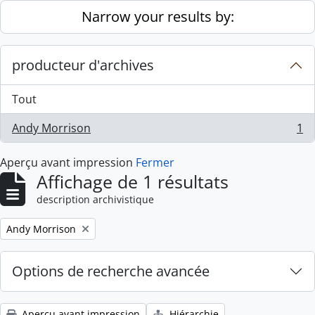
Skip to main content
Narrow your results by:
producteur d'archives
Tout
Andy Morrison
1
, 1 résultats
Aperçu avant impression
Fermer
Affichage de 1 résultats
description archivistique
Remove filter:
Andy Morrison
Options de recherche avancée
Aperçu avant impression
Hiérarchie