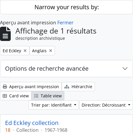
Skip to main content
Narrow your results by:
Aperçu avant impression
Fermer
Affichage de 1 résultats
description archivistique
Remove filter:
Remove filter:
Ed Eckley
Anglais
Options de recherche avancée
Aperçu avant impression
Hiérarchie
Card view
Table view
Trier par: Identifiant
Direction: Décroissant
Ed Eckley collection
18
·
Collection
·
1967-1968