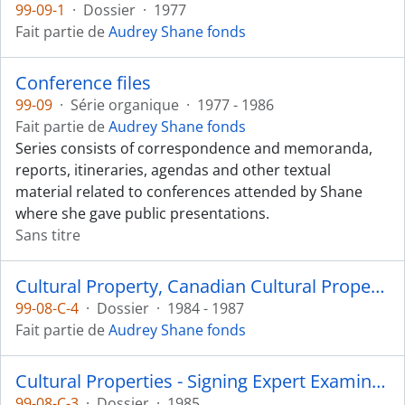
99-09-1
·
Dossier
·
1977
Fait partie de
Audrey Shane fonds
Conference files
99-09
·
Série organique
·
1977 - 1986
Fait partie de
Audrey Shane fonds
Series consists of correspondence and memoranda,
reports, itineraries, agendas and other textual
material related to conferences attended by Shane
where she gave public presentations.
Sans titre
Cultural Property, Canadian Cultural Property Export Review Board
99-08-C-4
·
Dossier
·
1984 - 1987
Fait partie de
Audrey Shane fonds
Cultural Properties - Signing Expert Examiner: Cribbage Board
99-08-C-3
·
Dossier
·
1985