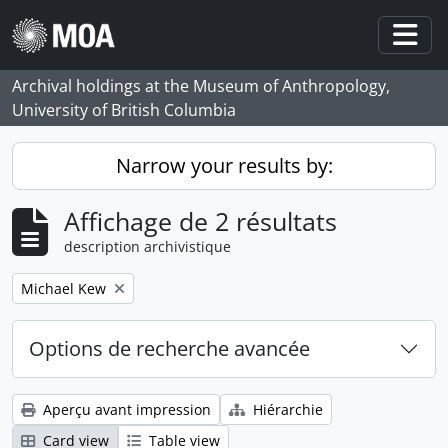
Skip to main content
Togg
Archival holdings at the Museum of Anthropology,
University of British Columbia
Narrow your results by:
Affichage de 2 résultats
description archivistique
Remove filter:
Michael Kew
Options de recherche avancée
Aperçu avant impression
Hiérarchie
Card view
Table view