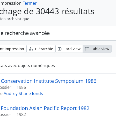
 impression
Fermer
ichage de 30443 résultats
ion archivistique
de recherche avancée
nt impression
Hiérarchie
Card view
Table view
tats avec objets numériques
 Conservation Institute Symposium 1986
ossier
·
1986
de
Audrey Shane fonds
Foundation Asian Pacific Report 1982
ossier
·
1982