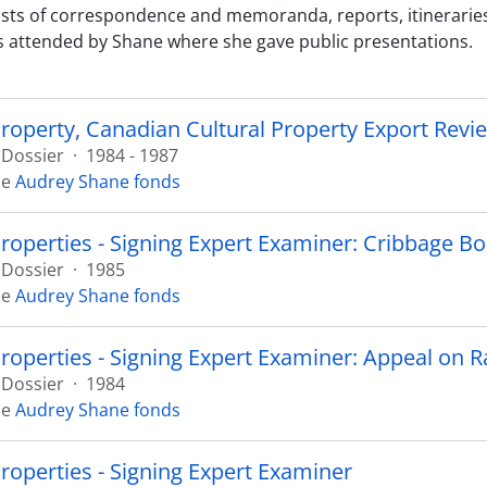
ists of correspondence and memoranda, reports, itineraries
 attended by Shane where she gave public presentations.
Property, Canadian Cultural Property Export Rev
Dossier
·
1984 - 1987
de
Audrey Shane fonds
Properties - Signing Expert Examiner: Cribbage B
Dossier
·
1985
de
Audrey Shane fonds
Properties - Signing Expert Examiner: Appeal on R
Dossier
·
1984
de
Audrey Shane fonds
Properties - Signing Expert Examiner