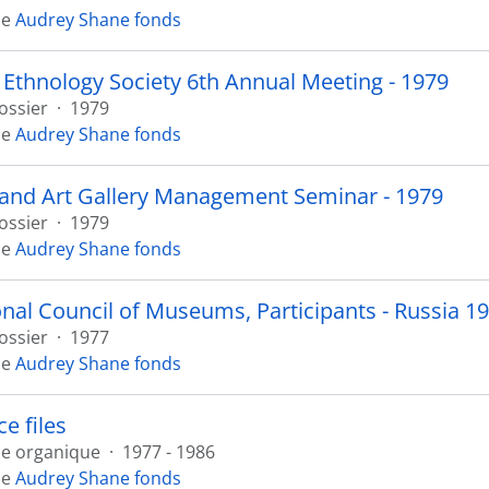
de
Audrey Shane fonds
Ethnology Society 6th Annual Meeting - 1979
ossier
·
1979
de
Audrey Shane fonds
nd Art Gallery Management Seminar - 1979
ossier
·
1979
de
Audrey Shane fonds
onal Council of Museums, Participants - Russia 1
ossier
·
1977
de
Audrey Shane fonds
e files
ie organique
·
1977 - 1986
de
Audrey Shane fonds