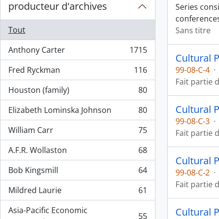
producteur d'archives
Series cons
conferences
Tout
Sans titre
Anthony Carter
1715
, 1715 résultats
Cultural 
Fred Ryckman
116
99-08-C-4
·
, 116 résultats
Fait partie 
Houston (family)
80
, 80 résultats
Cultural 
Elizabeth Lominska Johnson
80
, 80 résultats
99-08-C-3
·
William Carr
75
Fait partie 
, 75 résultats
A.F.R. Wollaston
68
, 68 résultats
Cultural 
Bob Kingsmill
64
99-08-C-2
·
, 64 résultats
Fait partie 
Mildred Laurie
61
, 61 résultats
Asia-Pacific Economic
Cultural 
55