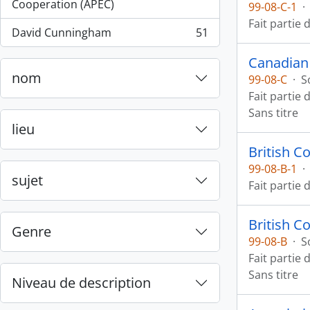
, 55 résultats
Cooperation (APEC)
99-08-C-1
·
Fait partie 
David Cunningham
51
, 51 résultats
Canadian 
nom
99-08-C
·
S
Fait partie 
Sans titre
lieu
British 
99-08-B-1
·
sujet
Fait partie 
British 
Genre
99-08-B
·
S
Fait partie 
Sans titre
Niveau de description