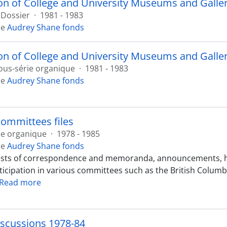
on of College and University Museums and Galler
Dossier
·
1981 - 1983
de
Audrey Shane fonds
on of College and University Museums and Galler
ous-série organique
·
1981 - 1983
de
Audrey Shane fonds
committees files
ie organique
·
1978 - 1985
de
Audrey Shane fonds
ists of correspondence and memoranda, announcements, han
ticipation in various committees such as the British Col
Read more
iscussions 1978-84