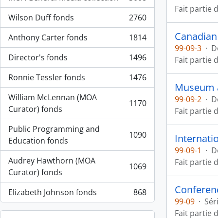
, 3008 résultats
Fait partie 
Wilson Duff fonds
2760
, 2760 résultats
Canadian 
Anthony Carter fonds
1814
, 1814 résultats
99-09-3
·
D
Director's fonds
1496
Fait partie 
, 1496 résultats
Ronnie Tessler fonds
1476
, 1476 résultats
Museum a
William McLennan (MOA
99-09-2
·
D
1170
, 1170 résultats
Curator) fonds
Fait partie 
Public Programming and
1090
Internati
, 1090 résultats
Education fonds
99-09-1
·
D
Audrey Hawthorn (MOA
Fait partie 
1069
, 1069 résultats
Curator) fonds
Conferenc
Elizabeth Johnson fonds
868
, 868 résultats
99-09
·
Sér
Fait partie 