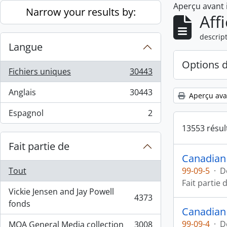
Aperçu avant
Skip to main content
Narrow your results by:
Aff
descript
Langue
Options 
Fichiers uniques
30443
, 30443 résultats
Anglais
30443
Aperçu ava
, 30443 résultats
Espagnol
2
, 2 résultats
13553 résul
Fait partie de
Canadian
Tout
99-09-5
·
D
Fait partie 
Vickie Jensen and Jay Powell
4373
, 4373 résultats
fonds
Canadian 
99-09-4
·
D
MOA General Media collection
3008