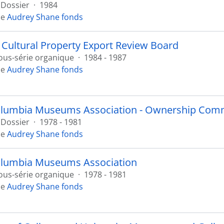
Dossier
·
1984
de
Audrey Shane fonds
Cultural Property Export Review Board
ous-série organique
·
1984 - 1987
de
Audrey Shane fonds
Columbia Museums Association - Ownership Com
Dossier
·
1978 - 1981
de
Audrey Shane fonds
Columbia Museums Association
ous-série organique
·
1978 - 1981
de
Audrey Shane fonds