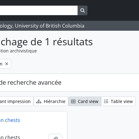
Search in browse page
logy, University of British Columbia
ichage de 1 résultats
tion archivistique
on
de recherche avancée
ant impression
Hiérarchie
Card view
Table view
an chests
an chests