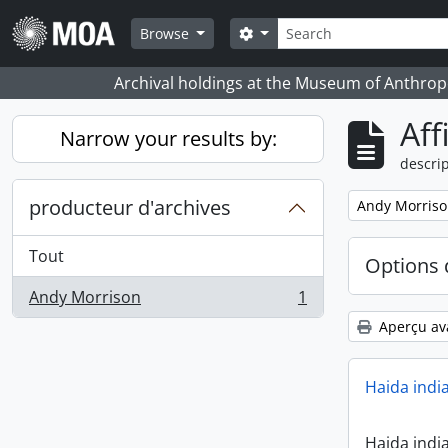
Skip to main content
Rechercher
Search options
Browse
Archival holdings at the Museum of Anthropo
Aff
Narrow your results by:
descrip
producteur d'archives
Remove filter:
Andy Morris
Tout
Options 
Andy Morrison
1
, 1 résultats
Aperçu av
Haida indi
Haida indi