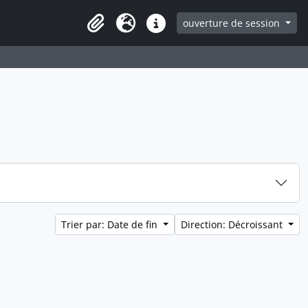
ouverture de session
Clipboard
Langue
Liens rapides
Trier par: Date de fin
Direction: Décroissant