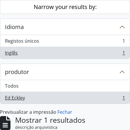
Skip to main content
Narrow your results by:
Idioma
Registos únicos
1
, 1 resultados
Inglês
1
, 1 resultados
produtor
Todos
Ed Eckley
1
, 1 resultados
Previsualizar a impressão
Fechar
Mostrar 1 resultados
descrição arquivística