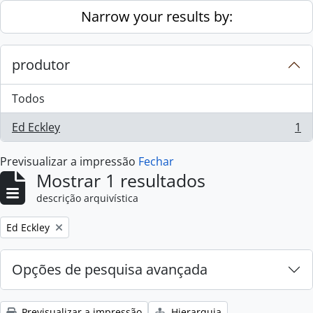
Skip to main content
Narrow your results by:
produtor
Todos
Ed Eckley
1
, 1 resultados
Previsualizar a impressão
Fechar
Mostrar 1 resultados
descrição arquivística
Remove filter:
Ed Eckley
Opções de pesquisa avançada
Previsualizar a impressão
Hierarquia