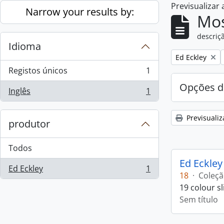
Previsualizar
Skip to main content
Narrow your results by:
Mos
descriçã
Idioma
Remove filter:
Ed Eckley
Registos únicos
1
, 1 resultados
Opções d
Inglês
1
, 1 resultados
Previsualiz
produtor
Todos
Ed Eckley
Ed Eckley
1
, 1 resultados
18
·
Coleç
19 colour s
Sem título