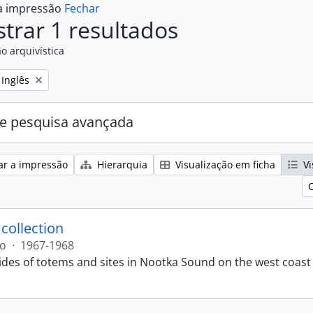
 a impressão
Fechar
trar 1 resultados
o arquivística
Remove filter:
Inglês
e pesquisa avançada
ar a impressão
Hierarquia
Visualização em ficha
Vi
 collection
ão
·
1967-1968
lides of totems and sites in Nootka Sound on the west coast