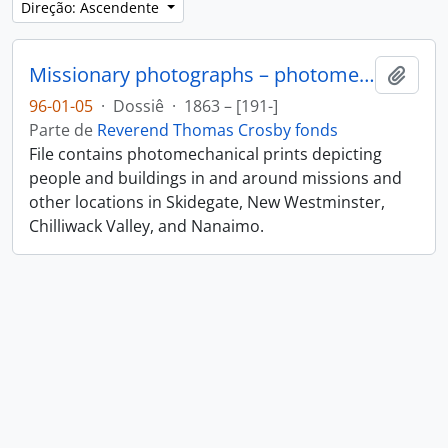
Direção: Ascendente
Missionary photographs – photomechanical
Adici
96-01-05
·
Dossiê
·
1863 – [191-]
Parte de
Reverend Thomas Crosby fonds
File contains photomechanical prints depicting
people and buildings in and around missions and
other locations in Skidegate, New Westminster,
Chilliwack Valley, and Nanaimo.