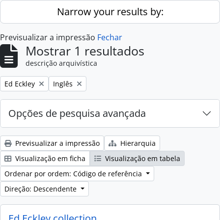
Skip to main content
Narrow your results by:
Previsualizar a impressão
Fechar
Mostrar 1 resultados
descrição arquivística
Remove filter:
Remove filter:
Ed Eckley
Inglês
Opções de pesquisa avançada
Previsualizar a impressão
Hierarquia
Visualização em ficha
Visualização em tabela
Ordenar por ordem: Código de referência
Direção: Descendente
Ed Eckley collection