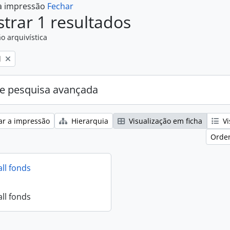
 a impressão
Fechar
trar 1 resultados
o arquivística
l
e pesquisa avançada
ar a impressão
Hierarquia
Visualização em ficha
Vi
Orden
all fonds
all fonds