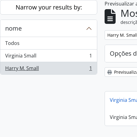
Previsualizar
Skip to main content
Narrow your results by:
Mos
descriçã
nome
Remove filter:
Harry M. Smal
Todos
Opções d
Virginia Small
1
, 1 resultados
Harry M. Small
1
, 1 resultados
Previsualiz
Virginia Sm
Virginia Sm