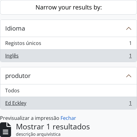
Skip to main content
Narrow your results by:
Idioma
Registos únicos
1
, 1 resultados
Inglês
1
, 1 resultados
produtor
Todos
Ed Eckley
1
, 1 resultados
Previsualizar a impressão
Fechar
Mostrar 1 resultados
descrição arquivística