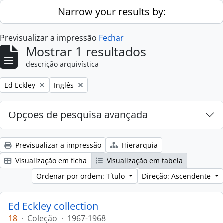
Skip to main content
Narrow your results by:
Previsualizar a impressão
Fechar
Mostrar 1 resultados
descrição arquivística
Remove filter:
Remove filter:
Ed Eckley
Inglês
Opções de pesquisa avançada
Previsualizar a impressão
Hierarquia
Visualização em ficha
Visualização em tabela
Ordenar por ordem: Título
Direção: Ascendente
Ed Eckley collection
18
·
Coleção
·
1967-1968