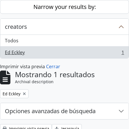
Skip to main content
Narrow your results by:
creators
Todos
Ed Eckley
1
, 1 resultados
Imprimir vista previa
Cerrar
Mostrando 1 resultados
Archival description
Remove filter:
Ed Eckley
Opciones avanzadas de búsqueda
Imprimir vista previa
Jerarquía