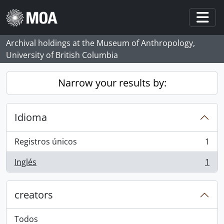
Skip to main content
Togg
Archival holdings at the Museum of Anthropology,
University of British Columbia
Narrow your results by:
Idioma
Registros únicos
1
, 1 resultados
Inglés
1
, 1 resultados
creators
Todos