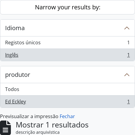
Skip to main content
Narrow your results by:
Idioma
Registos únicos
1
, 1 resultados
Inglês
1
, 1 resultados
produtor
Todos
Ed Eckley
1
, 1 resultados
Previsualizar a impressão
Fechar
Mostrar 1 resultados
descrição arquivística