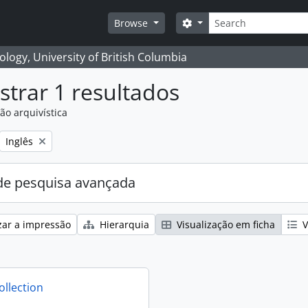
Pesquisar
Search options
Browse
logy, University of British Columbia
trar 1 resultados
ão arquivística
Remove filter:
Inglês
e pesquisa avançada
zar a impressão
Hierarquia
Visualização em ficha
V
ollection