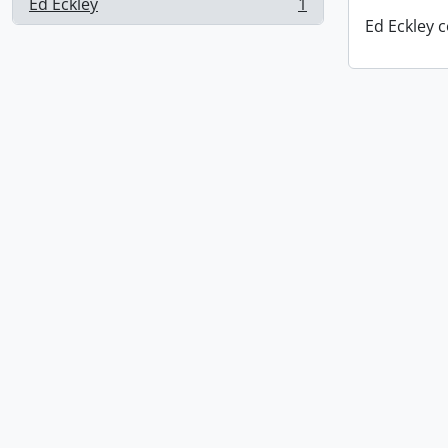
Ed Eckley
1
, 1 resultados
Ed Eckley c