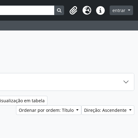
Search in browse page
entrar
Clipboard
Idioma
Ligações rápidas
isualização em tabela
Ordenar por ordem: Título
Direção: Ascendente