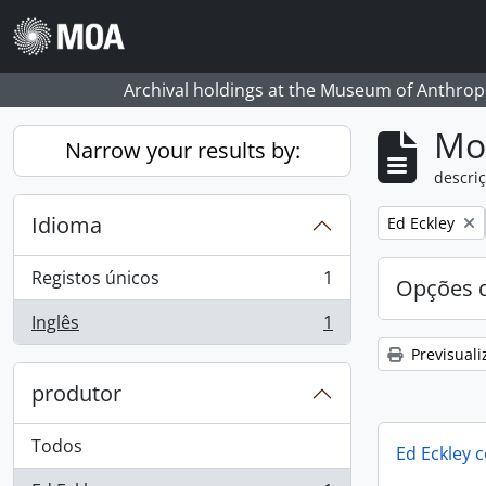
Skip to main content
Archival holdings at the Museum of Anthropo
Mos
Narrow your results by:
descriç
Idioma
Remove filter:
Ed Eckley
Registos únicos
1
Opções d
, 1 resultados
Inglês
1
, 1 resultados
Previsuali
produtor
Todos
Ed Eckley c