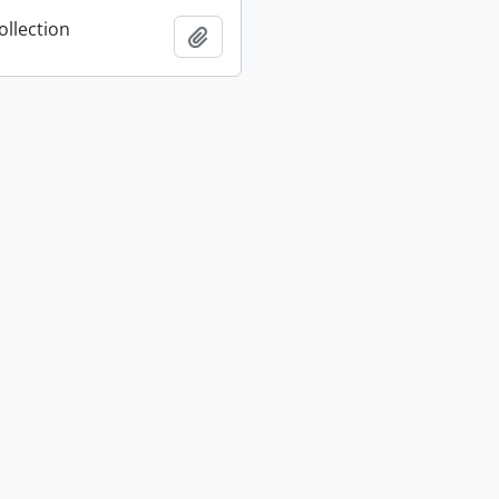
ollection
Adicionar à área de transferência