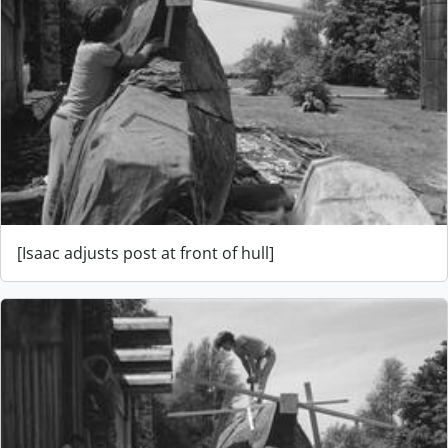
[Isaac adjusts post at front of hull]