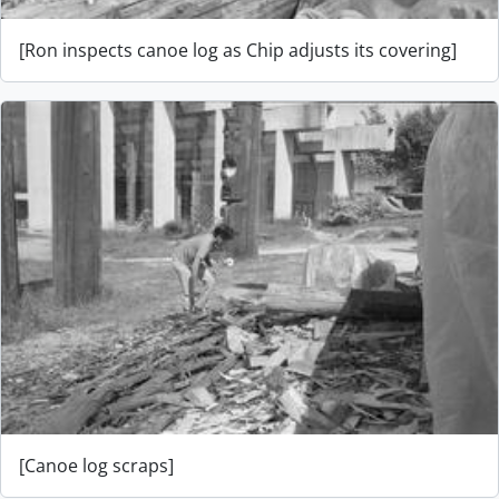
[Ron inspects canoe log as Chip adjusts its covering]
[Canoe log scraps]