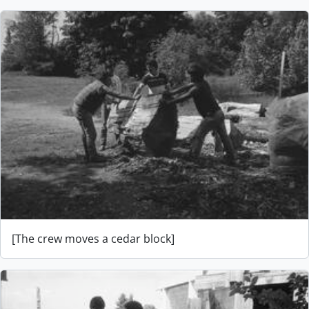
[The crew moves a cedar block]