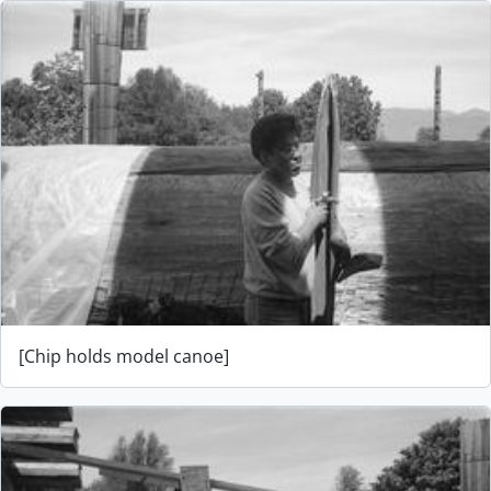
[Chip holds model canoe]