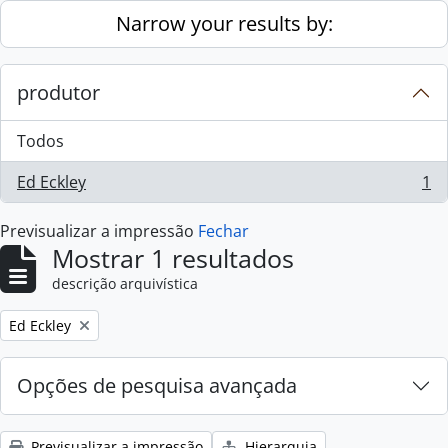
Skip to main content
Narrow your results by:
produtor
Todos
Ed Eckley
1
, 1 resultados
Previsualizar a impressão
Fechar
Mostrar 1 resultados
descrição arquivística
Remove filter:
Ed Eckley
Opções de pesquisa avançada
Previsualizar a impressão
Hierarquia