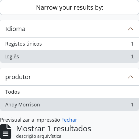
Skip to main content
Narrow your results by:
Idioma
Registos únicos
1
, 1 resultados
Inglês
1
, 1 resultados
produtor
Todos
Andy Morrison
1
, 1 resultados
Previsualizar a impressão
Fechar
Mostrar 1 resultados
descrição arquivística