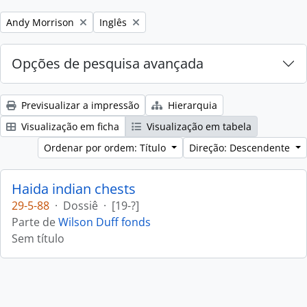
Remove filter:
Remove filter:
Andy Morrison
Inglês
Opções de pesquisa avançada
Previsualizar a impressão
Hierarquia
Visualização em ficha
Visualização em tabela
Ordenar por ordem: Título
Direção: Descendente
Haida indian chests
29-5-88
·
Dossiê
·
[19-?]
Parte de
Wilson Duff fonds
Sem título