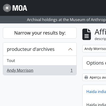
Skip to main content
Archival holdings at the Museum of Anthropo
Aff
Narrow your results by:
descrip
producteur d'archives
Remove filter:
Andy Morris
Tout
Options 
Andy Morrison
1
, 1 résultats
Aperçu av
Haida indi
Haida indi