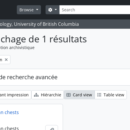
Rechercher
Search options
Browse
logy, University of British Columbia
ichage de 1 résultats
tion archivistique
on
de recherche avancée
ant impression
Hiérarchie
Card view
Table view
an chests
an chests