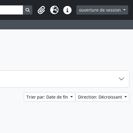
Search in browse page
ouverture de session
Clipboard
Langue
Liens rapides
Trier par: Date de fin
Direction: Décroissant