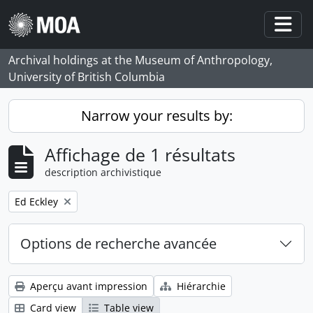
Skip to main content
Togg
Archival holdings at the Museum of Anthropology,
University of British Columbia
Narrow your results by:
Affichage de 1 résultats
description archivistique
Remove filter:
Ed Eckley
Options de recherche avancée
Aperçu avant impression
Hiérarchie
Card view
Table view