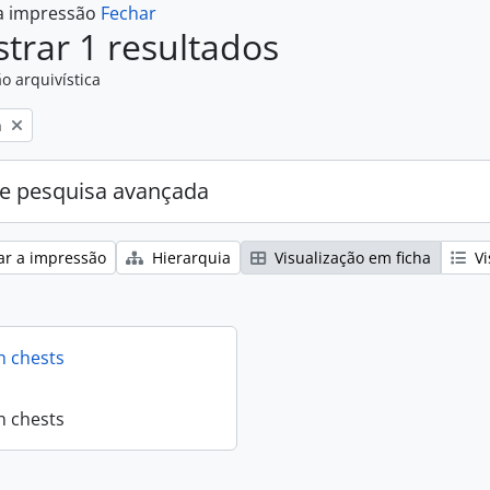
 a impressão
Fechar
trar 1 resultados
o arquivística
n
e pesquisa avançada
ar a impressão
Hierarquia
Visualização em ficha
Vi
n chests
n chests