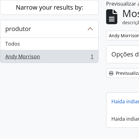
Previsualizar
Skip to main content
Narrow your results by:
Mos
descriçã
produtor
Remove filter:
Andy Morriso
Todos
Opções d
Andy Morrison
1
, 1 resultados
Previsualiz
Haida india
Haida india