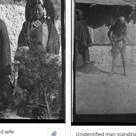
d wife
Adicionar à área de transferência
Unidentified man standing