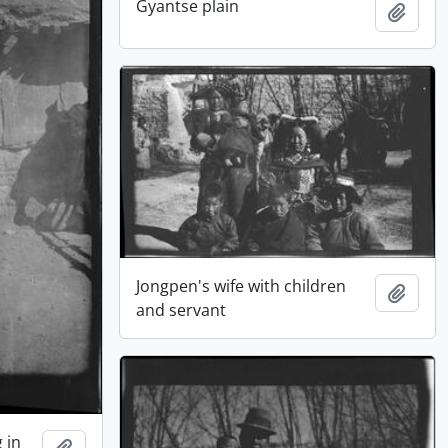
Gyantse plain
Adici
Jongpen's wife with children
Adici
and servant
 in
Adicionar à área de transferência