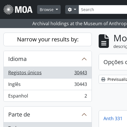
Skip to main content
Pesquisar
Search options
Browse
Archival holdings at the Museum of Anthropo
Mos
Narrow your results by:
descriç
Idioma
Opções d
Registos únicos
30443
, 30443 resultados
Previsuali
Inglês
30443
, 30443 resultados
Espanhol
2
, 2 resultados
Parte de
Anth 331