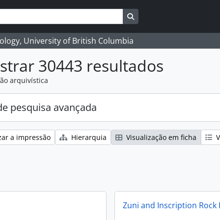
Search in browse page
logy, University of British Columbia
trar 30443 resultados
ão arquivística
e pesquisa avançada
zar a impressão
Hierarquia
Visualização em ficha
V
Zuni and Inscription Rock