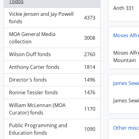
Todos
Anth 331
Vickie Jensen and Jay Powell
4373
, 4373 resultados
fonds
MOA General Media
Moses Alfr
3008
, 3008 resultados
collection
Moses Alfr
Wilson Duff fonds
2760
, 2760 resultados
Mountain
Anthony Carter fonds
1814
, 1814 resultados
Director's fonds
1496
, 1496 resultados
James Sewi
Ronnie Tessler fonds
1476
, 1476 resultados
James Sewi
William McLennan (MOA
1170
, 1170 resultados
Curator) fonds
Public Programming and
Other misc
1090
, 1090 resultados
Education fonds