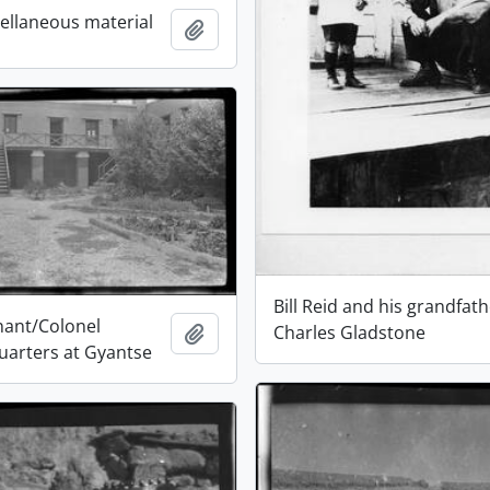
ellaneous material
Adicionar à área de transferência
Bill Reid and his grandfat
nant/Colonel
Charles Gladstone
Adicionar à área de transferência
quarters at Gyantse