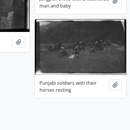
Adici
man and baby
Adicionar à área de transferência
Punjabi soldiers with their
Adici
horses resting