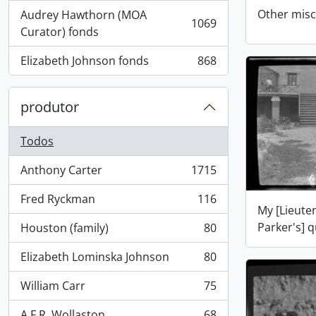
Other misc
Audrey Hawthorn (MOA
1069
, 1069 resultados
Curator) fonds
Elizabeth Johnson fonds
868
, 868 resultados
produtor
Todos
Anthony Carter
1715
, 1715 resultados
Fred Ryckman
116
, 116 resultados
My [Lieute
Parker's] 
Houston (family)
80
, 80 resultados
Elizabeth Lominska Johnson
80
, 80 resultados
William Carr
75
, 75 resultados
A.F.R. Wollaston
68