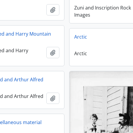
Zuni and Inscription Rock
Adicionar à área de transferência
Images
ed and Harry Mountain
Arctic
ed and Harry
Adicionar à área de transferência
Arctic
d and Arthur Alfred
d and Arthur Alfred
Adicionar à área de transferência
ellaneous material