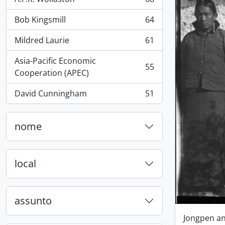
, 68 resultados
Bob Kingsmill
64
, 64 resultados
Mildred Laurie
61
, 61 resultados
Asia-Pacific Economic
55
, 55 resultados
Cooperation (APEC)
David Cunningham
51
, 51 resultados
nome
local
assunto
Jongpen an