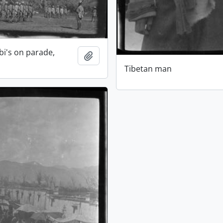
bi's on parade,
Adicionar à área de transferência
Tibetan man