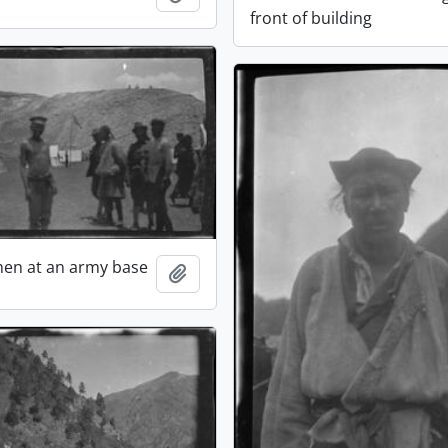
front of building
en at an army base
Adicionar à área de transferência