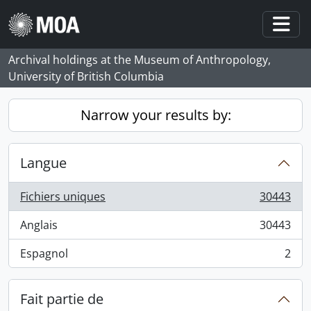
Skip to main content
Togg
Archival holdings at the Museum of Anthropology,
University of British Columbia
Narrow your results by:
Langue
Fichiers uniques
30443
, 30443 résultats
Anglais
30443
, 30443 résultats
Espagnol
2
, 2 résultats
Fait partie de