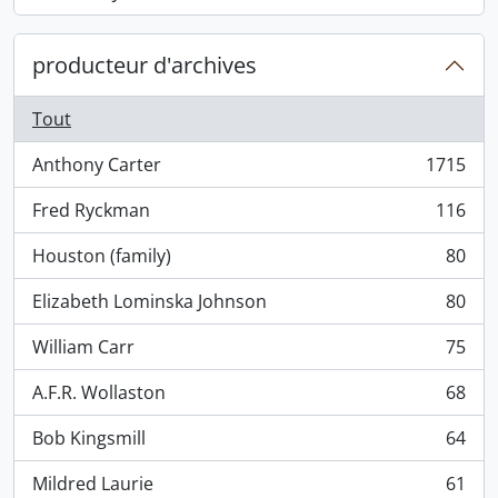
, 868 résultats
producteur d'archives
Tout
Anthony Carter
1715
, 1715 résultats
Fred Ryckman
116
, 116 résultats
Houston (family)
80
, 80 résultats
Elizabeth Lominska Johnson
80
, 80 résultats
William Carr
75
, 75 résultats
A.F.R. Wollaston
68
, 68 résultats
Bob Kingsmill
64
, 64 résultats
Mildred Laurie
61
, 61 résultats