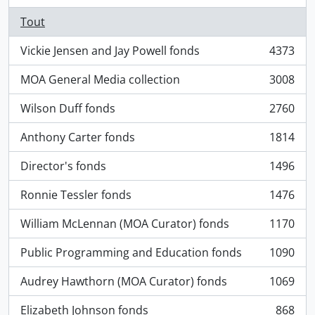
Tout
Vickie Jensen and Jay Powell fonds
4373
, 4373 résultats
MOA General Media collection
3008
, 3008 résultats
Wilson Duff fonds
2760
, 2760 résultats
Anthony Carter fonds
1814
, 1814 résultats
Director's fonds
1496
, 1496 résultats
Ronnie Tessler fonds
1476
, 1476 résultats
William McLennan (MOA Curator) fonds
1170
, 1170 résultats
Public Programming and Education fonds
1090
, 1090 résultats
Audrey Hawthorn (MOA Curator) fonds
1069
, 1069 résultats
Elizabeth Johnson fonds
868