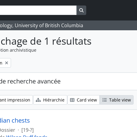
Search in browse page
logy, University of British Columbia
ichage de 1 résultats
tion archivistique
on
de recherche avancée
ant impression
Hiérarchie
Card view
Table view
dian chests
Dossier
·
[19-?]