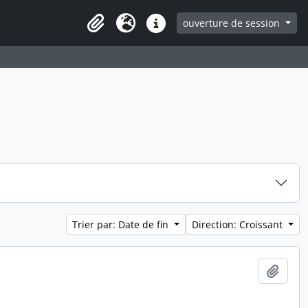
ouverture de session
Clipboard
Langue
Liens rapides
Trier par: Date de fin
Direction: Croissant
Ajout