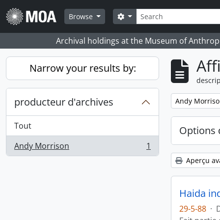
Skip to main content
Rechercher
Search options
Browse
Archival holdings at the Museum of Anthropo
Aff
Narrow your results by:
descrip
producteur d'archives
Remove filter:
Andy Morris
Tout
Options 
Andy Morrison
1
, 1 résultats
Aperçu av
Haida in
29-5-88
·